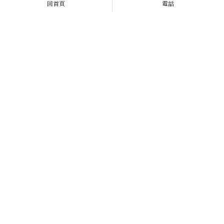
回首頁
電話
【高雄個別心理諮商】
電影中的心理學：創傷後壓力
症候群【心理諮商高雄】【高
雄心理諮商師】
面對壓力該怎麼自救？
在低谷的時候，你會做什麼？