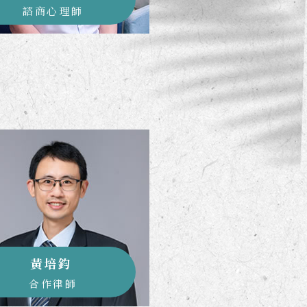
諮商心理師
黃培鈞
合作律師