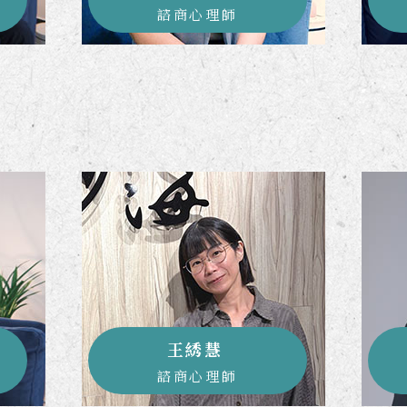
諮商心理師
王綉慧
諮商心理師